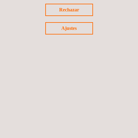
Fabricación de sondas
Rechazar
Ajustes
Expediting
Análisis cuantitativo de riesgos (ACR)
Servicios de protección contra la radiación