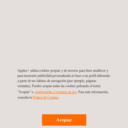
Consultoría e inspección de proyectos de
nueva construcción
Servicio de nóminas
Applus+ utiliza cookies propias y de terceros para fines analíticos y
Gestión de la contratación indefinida de
para mostrarte publicidad personalizada en base a un perfil elaborado
personal cualificado
a partir de tus hábitos de navegación (por ejemplo, páginas
visitadas). Puedes aceptar todas las cookies pulsando el botón
“Aceptar” o
configurarlas o rechazar su uso
. Para más información,
consulta la
Política de Cookies
.
Gestión del ciclo de vida de plantas
industriales
Aceptar