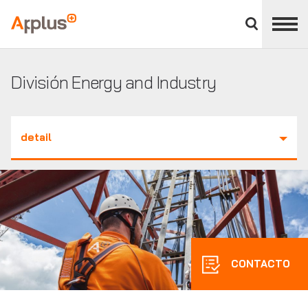
Cerrar
panel
Applus+
de
división
División Energy and Industry
detail
CONTACTO