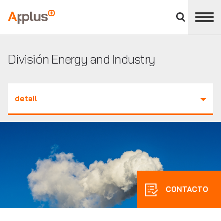
Cerrar
panel
Applus+
de
división
División Energy and Industry
detail
CONTACTO