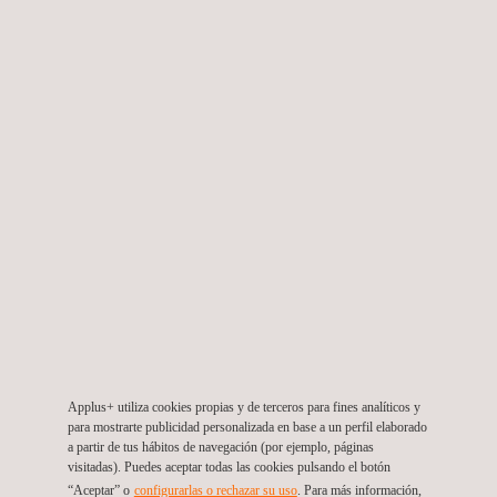
LDAR- Detección y reparación de fugas
Applus+ utiliza cookies propias y de terceros para fines analíticos y
para mostrarte publicidad personalizada en base a un perfil elaborado
a partir de tus hábitos de navegación (por ejemplo, páginas
visitadas). Puedes aceptar todas las cookies pulsando el botón
Respuesta a emergencias ambientales
“Aceptar” o
configurarlas o rechazar su uso
. Para más información,