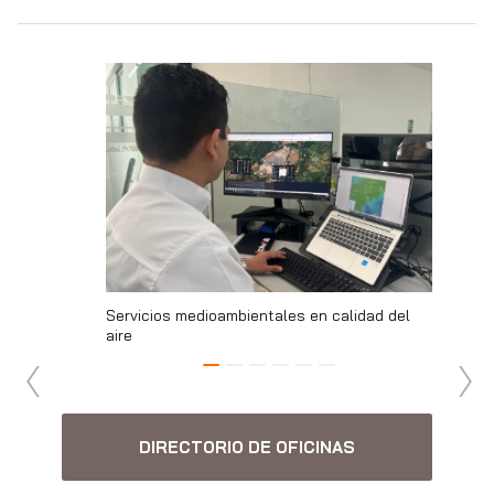
uo de
Servicios medioambientales en calidad del
Monitori
égica para
aire
la calida
DIRECTORIO DE OFICINAS