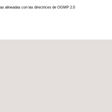
cas alineadas con las directrices de OGMP 2.0
n operativa de nuevas tecnologías desarrolladas
ealiza con el objetivo de garantizar la alineación
ión y mitigación progresivas.
 digital diseñada específicamente para el
de inspección, gestionar y crear inventarios
empo real de todo el proceso LDAR, con total
liza toda la información de las campañas, lo que