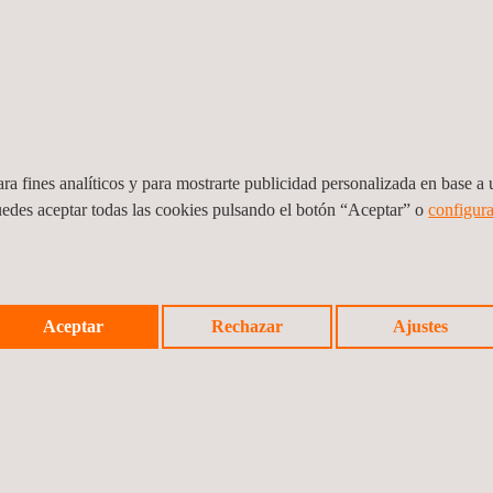
ra el cliente: reducción de costes, seguridad y cumplimie
ión y el seguimiento de programas LDAR ofrece múltiples beneficios
ra fines analíticos y para mostrarte publicidad personalizada en base a u
conómicas
asociadas a emisiones fugitivas no intencionadas de mate
uedes aceptar todas las cookies pulsando el botón “Aceptar” o
configura
to
no visibles al ojo humano, lo que permite realizar reparaciones a t
e una instalación
y aporta información relevante para la toma de dec
Aceptar
Rechazar
Ajustes
los riesgos que suponen las fugas de gases volátiles, de cualquier n
s transparentes y la planificación de medidas de mitigación.