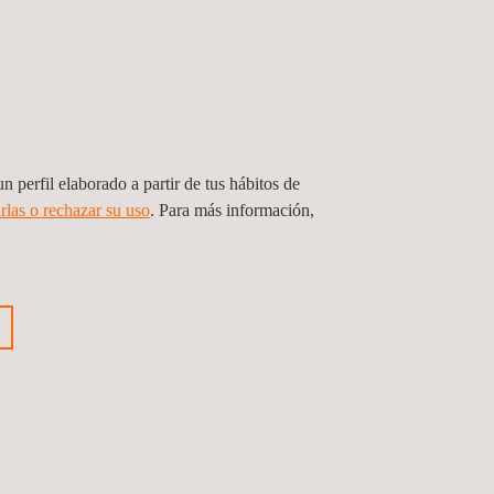
nto normativo
 garantizando mejoras medibles y apoyo en el
n perfil elaborado a partir de tus hábitos de
rias primas, productos y subproductos, con un
rlas o rechazar su uso
. Para más información,
iempo.
isiones relacionadas con la adquisición de equipos
aturaleza, para la salud humana y el medio