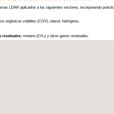
amas LDAR aplicados a los siguientes sectores, incorporando prácti
s orgánicos volátiles (COV), etanol, hidrógeno.
s residuales:
metano (CH₄) y otros gases residuales.
ales.
ra de los procesos de medición y ensayo, así como en la verificació
gas una mejor cuantificación de sus emisiones de metano. Todo ello se r
es para la reducción de emisiones de metano, promoviendo su reducc
as LDAR, Applus+ ofrece su propio software,
FEMA+, una plataforma
enerar paneles de control, realizar el seguimiento de campañas 
lizar la evolución de las fugas, proporcionando visibilidad en ti
onexión, ofrece una visualización en 3D de las instalaciones y centra
de decisiones.