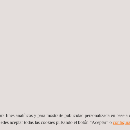
 obtenidas permiten
s de difícil acceso, lo
 áreas en las que realizar
os posteriormente.
para unir varias imágenes
 elaboración de informes.
s, Applus+ ha
tar activos complejos y de
lo es necesario un
cos para recoger datos
y generar informes en la
 en vuelos comerciales
ve en casos de
ituya un factor crítico y,
ra fines analíticos y para mostrarte publicidad personalizada en base a u
 prepararlo o configurarlo
uedes aceptar todas las cookies pulsando el botón “Aceptar” o
configura