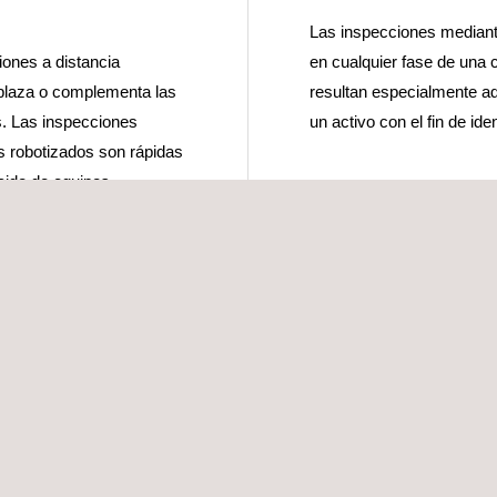
Las inspecciones mediant
iones a distancia
en cualquier fase de una
plaza o complementa las
resultan especialmente a
s. Las inspecciones
un activo con el fin de ide
 robotizados son rápidas
cido de equipos
método de inspección se
nce del proyecto y, según
 o realizar una
te tipo de inspección
 muy estructurada y en
vencionales. Las
na sencilla base de datos
ográficos para asegurar la