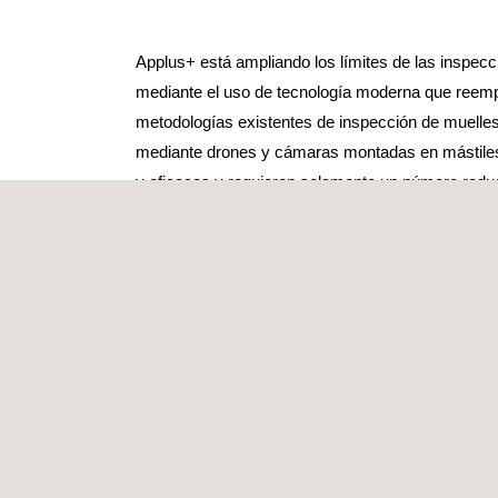
Applus+ está ampliando los límites de las inspecc
mediante el uso de tecnología moderna que reem
metodologías existentes de inspección de muelle
mediante drones y cámaras montadas en mástiles
y eficaces y requieren solamente un número redu
especializados y escasos recursos humanos. El 
puede adaptar para cumplir los requisitos de alca
las necesidades, obtener una rápida visión general
inspección más exhaustiva y detallada.
Las cámaras de excelente calidad utilizadas en es
captan toda la longitud del muelle de una manera
mucho menos tiempo que otros métodos más con
imágenes recogidas se compilan y organizan en u
junto a planos anotados del activo y ficheros cart