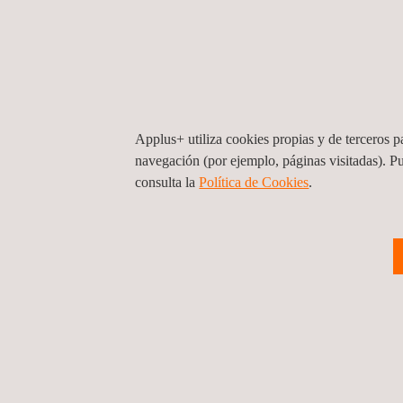
Inspecciones en origen y destino final.
Inspecciones realizadas por topógrafos.
Inspecciones de alta eficiencia, con procesos 
Applus+ utiliza cookies propias y de terceros pa
navegación (por ejemplo, páginas visitadas). P
consulta la
Política de Cookies
.