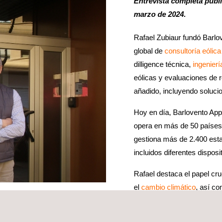
Entrevista completa publ
marzo de 2024.
Rafael Zubiaur fundó Barl
global de
consultoría eólica
dilligence técnica,
ingenierí
eólicas y evaluaciones de r
añadido, incluyendo soluci
Hoy en día, Barlovento Ap
opera en más de 50 países
gestiona más de 2.400 esta
incluidos diferentes dispos
Rafael destaca el papel cru
el
cambio climático
, así co
d crítica para la compañía y su internacionalización, la empresa ha i