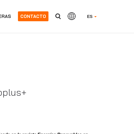
ERAS
CONTACTO
ES
Applus+