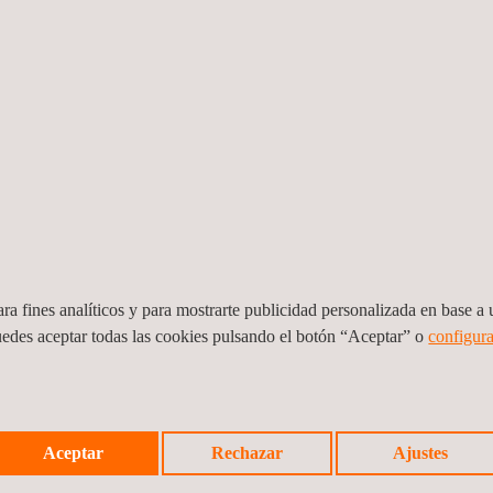
isión en ensayos de curva de potencia eólica, cargas mecánicas o me
nstitutos de Medición de Energía Eólica.
ar las mejores soluciones para la integración de la energía renovable
ealiza ensayos eléctricos, incluida la calidad energética de las turbi
acer las necesidades de los clientes y los estándares del código de
os de mini-turbinas eólicas en 2014, realizando ensayos acreditado
alidad. Aunque la viabilidad de las mini-turbinas eólicas sigue siendo i
iosos conocimientos aplicables a otros
servicios de energía eólica
.
ra fines analíticos y para mostrarte publicidad personalizada en base a u
la revista
Energías Renovables
.
uedes aceptar todas las cookies pulsando el botón “Aceptar” o
configura
Aceptar
Rechazar
Ajustes