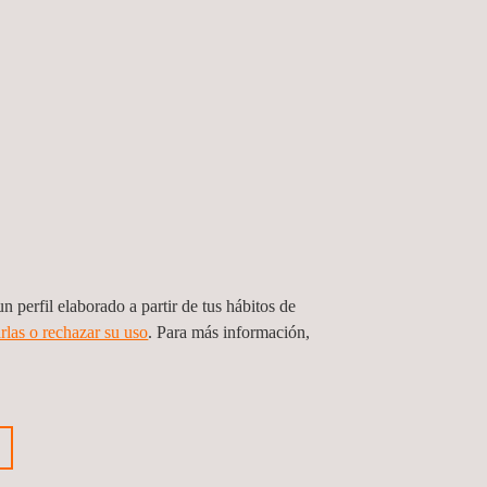
diciones de ruido acústico. Barlovento Applus+ es
 en la red eléctrica. En este sentido, la
nas eólicas, caídas de voltaje o modelado
 red.
s en pequeñas turbinas eólicas para comprobar su
ncierta, se ha utilizado el laboratorio para
n perfil elaborado a partir de tus hábitos de
rlas o rechazar su uso
. Para más información,