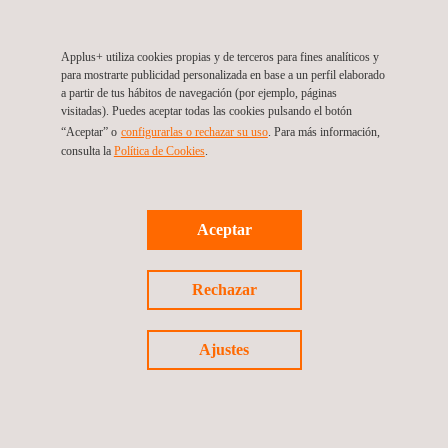
Applus+ utiliza cookies propias y de terceros para fines analíticos y
para mostrarte publicidad personalizada en base a un perfil elaborado
a partir de tus hábitos de navegación (por ejemplo, páginas
visitadas). Puedes aceptar todas las cookies pulsando el botón
“Aceptar” o
configurarlas o rechazar su uso
. Para más información,
consulta la
Política de Cookies
.
Aceptar
19/12/2016
Rechazar
El laboratorio IT de Shanghái recibe la acreditación
Visa para ensayar tarjetas de pago contactless
Ajustes
(VCPS)