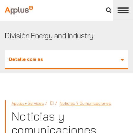
Cerrar
panel
Applus+
de
división
División Energy and Industry
Detalle com es
EI
Applus+ Services
Noticias Y Comunicaciones
Noticias y
comunicaciones