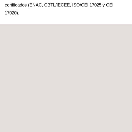
certificados (ENAC, CBTL/IECEE, ISO/CEI 17025 y CEI
17020).
A QUIÉN VA DIRIGIDO
Nuestros servicios de inspección durante la fabricación de
componentes eólicos sirven tanto a los OEMs como a los
propietarios de las plantas de generación.