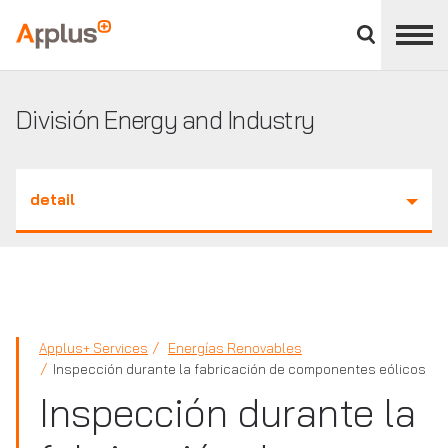
Cerrar
panel
Applus+
de
división
División Energy and Industry
detail
Applus+ Services
Energías Renovables
Inspección durante la fabricación de componentes eólicos
Inspección durante la