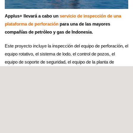
Applus+ llevará a cabo un
servicio de inspección de una
plataforma de perforación
para una de las mayores
compañías de petróleo y gas de Indonesia.
Este proyecto incluye la inspección del equipo de perforación, el
equipo rotativo, el sistema de lodo, el control de pozos, el
equipo de soporte de seguridad, el equipo de la planta de
energía, el equipo eléctrico y el marino. La inspección
garantizará el pleno cumplimiento de los requisitos de
seguridad, salud y medio ambiente, así como las normas
obligatorias, como: API, IEC, IADC y OEM (Original
Engineering Manufacturer).
En agosto de 2022, se iniciaron los trabajos con la inspección
de selección y la inspección de condición. Tras esto, el
inspector de Applus+ realizará in situ la inspección de