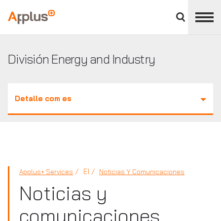
Cerrar
panel
Applus+
de
división
División Energy and Industry
Detalle com es
EI
Applus+ Services
Noticias Y Comunicaciones
Noticias y
comunicaciones