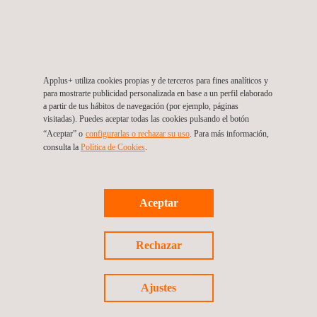
jtsec es un laboratorio de
ciberseguridad basado en Granada,
España, profundamente involucrado
en comités de normalización a nivel
europeo e internacional.
Applus+ utiliza cookies propias y de terceros para fines analíticos y
para mostrarte publicidad personalizada en base a un perfil elaborado
a partir de tus hábitos de navegación (por ejemplo, páginas
visitadas). Puedes aceptar todas las cookies pulsando el botón
Volver a Nuestras Marcas
“Aceptar” o
configurarlas o rechazar su uso
. Para más información,
consulta la
Política de Cookies
.
Previous brand
Next Brand
Aceptar
Rechazar
Síguenos
Ajustes