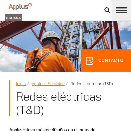
Cerrar
panel
Applus+
de
GROUP
división
ESPAÑA
CONTACTO
Inicio
Applus+ Servicios
Redes eléctricas (T&D)
Redes eléctricas
(T&D)
Applus+ lleva más de 40 años en el mercado