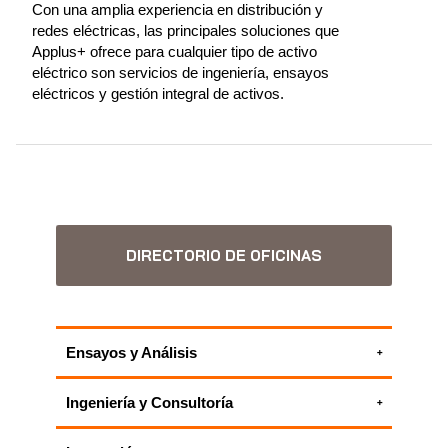
Con una amplia experiencia en distribución y
redes eléctricas, las principales soluciones que
Applus+ ofrece para cualquier tipo de activo
eléctrico son servicios de ingeniería, ensayos
eléctricos y gestión integral de activos.
DIRECTORIO DE OFICINAS
Ensayos y Análisis
Control de la calidad de sistemas NGC2 y
Ingeniería y Consultoría
EAS
Alcance y presupuestación de ensayos no
Ensayos eléctricos