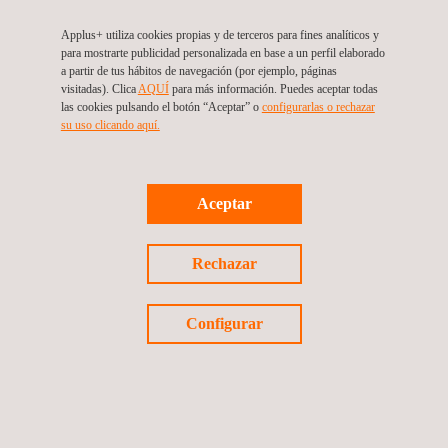
Applus+ utiliza cookies propias y de terceros para fines analíticos y
para mostrarte publicidad personalizada en base a un perfil elaborado
Marcado CE
a partir de tus hábitos de navegación (por ejemplo, páginas
visitadas). Clica
AQUÍ
para más información. Puedes aceptar todas
las cookies pulsando el botón “Aceptar” o
configurarlas o rechazar
su uso clicando aquí.
Plataforma ODS | Desempeño de la
sostenibilidad
Aceptar
Rechazar
LDAR- Detección y reparación de fugas
Configurar
Pruebas de fugas (LT)