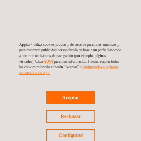
Reclutamiento minero
Servicios con radares de penetración de
Applus+ utiliza cookies propias y de terceros para fines analíticos y
para mostrarte publicidad personalizada en base a un perfil elaborado
tierra (GPR)
a partir de tus hábitos de navegación (por ejemplo, páginas
visitadas). Clica
AQUÍ
para más información. Puedes aceptar todas
las cookies pulsando el botón “Aceptar” o
configurarlas o rechazar
su uso clicando aquí.
Servicios de control de vibraciones
Aceptar
Servicios electromagnéticos (EM)
Rechazar
Configurar