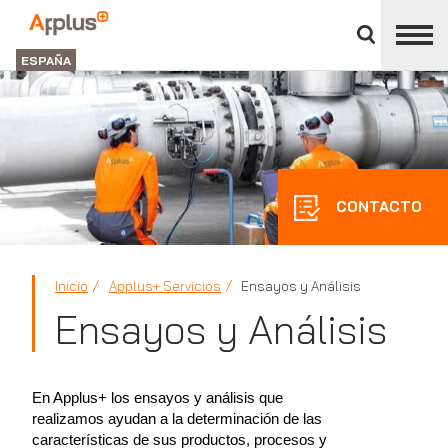
Cerrar
panel
Applus+
de
GROUP
división
ESPAÑA
CONTACTO
Inicio
Applus+ Servicios
Ensayos y Análisis
Ensayos y Análisis
En Applus+ los ensayos y análisis que
realizamos ayudan a la determinación de las
características de sus productos, procesos y