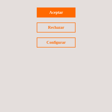
Aceptar
Rechazar
Configurar
A QUIÉN VA DIRIGIDO
A partir del 1 de abril de 2024, los operadores independientes
(IO) y los proveedores de servicios remotos (RSS) y sus
empleados necesitarán la aprobación y autorización por un
organismo de evaluación de la conformidad acreditado como
Applus+ con acreditación nº 548/EI911 en el denominado
esquema SERMI para que se le conceda el acceso a la
información de los fabricantes de vehículos sobre la reparación
y el mantenimiento de vehículos relacionada con la seguridad
antirrobo.