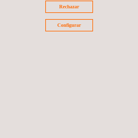
Topografía automatizada
Rechazar
Topografía geomática
Monitoreo por satélite
Configurar
Geotechnical
Instrumentation and
Monitoring Projects.pdf