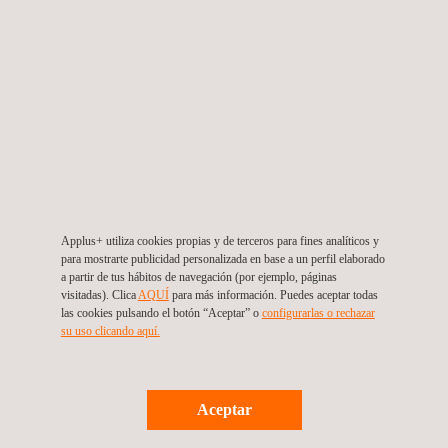
controlar el proyecto.
Applus+ utiliza tecnología de vanguardia en sus proyectos,
trabajando con instrumentación convencional, tecnologías
IoT y fibra óptica.
También ofrecemos los siguientes servicios en el campo
de la Instrumentación y Monitorización (I&M):
Diseño detallado para proyectos de I&M geotécnico y
Applus+ utiliza cookies propias y de terceros para fines analíticos y
planes de I&M
para mostrarte publicidad personalizada en base a un perfil elaborado
Suministro e instalación de dispositivos
a partir de tus hábitos de navegación (por ejemplo, páginas
visitadas). Clica
AQUÍ
para más información. Puedes aceptar todas
Sistemas de monitoreo automatizado con tecnologías
las cookies pulsando el botón “Aceptar” o
configurarlas o rechazar
su uso clicando aquí.
IoT
Servicios de
ingeniería geotécnica
Servicios de consultoría hidrogeológica
Aceptar
Servicios de monitoreo de vibraciones