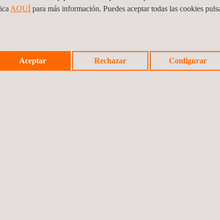
lica
AQUÍ
para más información. Puedes aceptar todas las cookies pul
Aceptar
Rechazar
Configurar
entos técnicos de Applus+ en esta área obtienen las ventajas siguient
 calidad de servicio
os
s de instalaciones, equipos y servicios de telecomunicaciones y la eva
ueden obtener información en tiempo real de la calidad de sus equipos