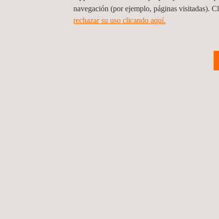
navegación (por ejemplo, páginas visitadas). C
rechazar su uso clicando aquí.
VENTAJAS Y BENEFICIOS
Los clientes que optan por recurrir a los conocimi
Menor inversión en mantenimiento
Reducción de costes de suministro eléctrico
Calidad garantizada
Inventarios completos de los equipos
Detección de puntos críticos en el ámbito de la
Sistemas optimizados de prevención de riesg
Mediante la realización de auditorías e inventario
final, los operadores o proveedores de servicios p