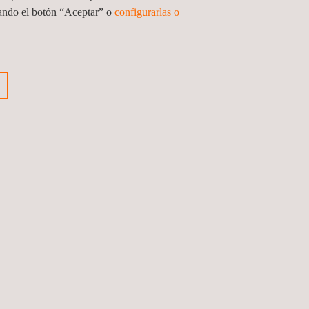
sando el botón “Aceptar” o
configurarlas o
es:
luación de la satisfacción del usuario
 y servicios. En última instancia, esto