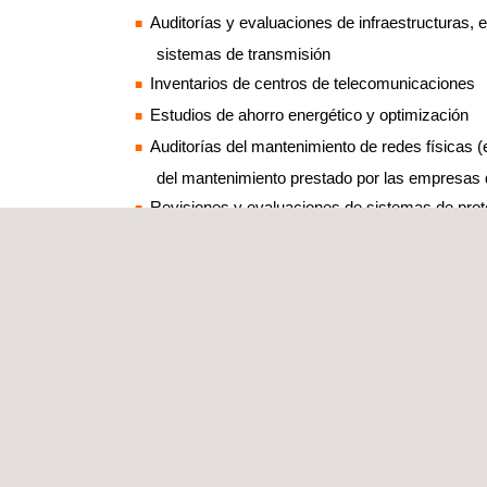
Auditorías y evaluaciones de infraestructuras, 
sistemas de transmisión
Inventarios de centros de telecomunicaciones
Estudios de ahorro energético y optimización
Auditorías del mantenimiento de redes físicas (
del mantenimiento prestado por las empresas
Revisiones y evaluaciones de sistemas de prot
Auditorías de calidad de servicio
Inspecciones y estudios de satisfacción del usua
Estudios de ruido
Applus+ cuenta con equipos de técnicos e ingeni
amplia variedad de especializaciones. Las auditorí
realizan con la ayuda de smartphones, tabletas, a
informáticas específicamente desarrolladas para 
de cada cliente, por lo que la información se puede