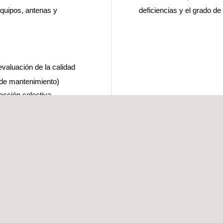
equipos, antenas y
deficiencias y el grado de 
evaluación de la calidad
 de mantenimiento)
ección colectiva
rio final
eros que abarcan una
as y los inventarios se
plicaciones y soluciones
atender las necesidades
 recopilar en cualquier