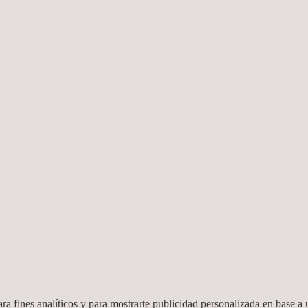
su posterior recuperación
pecciones de
os de mando específicos
mpresarial, lo que permite
sentación detallada del
ala nacional como mundial,
quier proyecto de este
mino con éxito y en los
zo continuo por mejorar.
tisfacción del cliente, lo
no de los servicios que
ra fines analíticos y para mostrarte publicidad personalizada en base a u