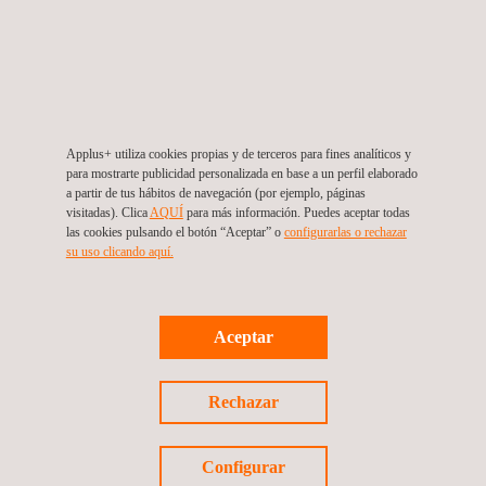
trabajos se desarrollan acorde a los condicionados de las
autorizaciones y permisos, teniendo en cuenta los requirimiento
que establecen los diversos grupos de interés.
Por último, el final de la vida útil de una instalación y su proceso
de desmantelamiento deben ser supervisados para evitar la
Applus+ utiliza cookies propias y de terceros para fines analíticos y
generación de pasivos ambientales o daños no compensados
para mostrarte publicidad personalizada en base a un perfil elaborado
al medioambiente.
a partir de tus hábitos de navegación (por ejemplo, páginas
visitadas). Clica
AQUÍ
para más información. Puedes aceptar todas
las cookies pulsando el botón “Aceptar” o
configurarlas o rechazar
su uso clicando aquí.
Aceptar
Rechazar
VENTAJAS Y BENEFICIOS
Configurar