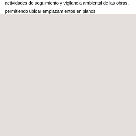
actividades de seguimiento y vigilancia ambiental de las obras,
permitiendo ubicar emplazamientos en planos
georreferenciados, realizar fotografías y tomar datos. Permite la
integración de todas las entradas de un aspecto ambiental,
como puede ser la emisión acústica, integrando mapas de
ruidos y modelizaciones acústicas, planeamiento en vigor,
medidas correctoras diseñadas, mediciones de seguimiento y
control en obra, registro de superaciones, etc.
SIG (Sistema de Información Geográfica)
:
mapeado de
datos tomados en las visitas de obra para su valoración y
verificación con cartografia de proyecto e información oficial de
consulta al objeto de para verificar el cumplimiento de la
normativa y la adecuación de las medidas correctoras
previstas en obra. El uso de SIG permite el análisis multicapa
de la información ambiental perteneciente a cada obra para su
integración en la herramienta de seguimiento e inspección de