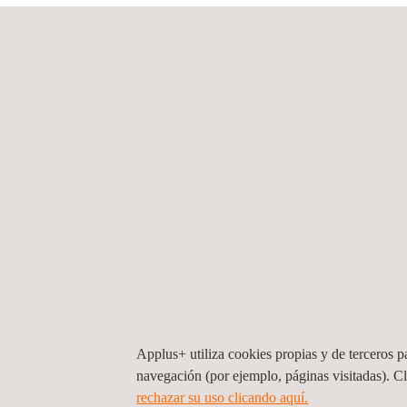
movilidad en nuestro país.
Se prevé que dentro de aproximadamente una déca
actualidad, España no dispone de una red de punto
fabricantes de coches eléctricos, solo hay unas 
que realmente favorecen esa autonomía. Es por ell
y colaborarán en el despliegue del vehículo eléctri
críticas para el desarrollo eficiente de la infraestr
Applus+
, gracias a su extensa experiencia y con
Riesgos Laborales
y
Asistencia técnica
para hacer
Applus+ utiliza cookies propias y de terceros pa
navegación (por ejemplo, páginas visitadas). C
Para mas información, contactar con
rechazar su uso clicando aquí.
María de Sancha