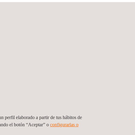
odos los segmentos, sin embargo, en la
 vehículos. Según Aedive, la asociación de
óvil en aproximadamente media hora) que son las
el desarrollo eficiente del autoconsumo en España
 adaptadas a la evolución de la recarga serán
tos en
Seguridad Industrial
,
Prevención de
n perfil elaborado a partir de tus hábitos de
sando el botón “Aceptar” o
configurarlas o