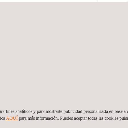
da, la sociedad adopte de manera masiva el vehículo eléctrico en t
s de recarga eléctrica suficiente para poder ofrecer autonomía a los
200 estaciones de carga rápida en el país (permiten cargar el autom
o que las redes eléctricas suponen un elemento clave para facilitar 
co. En este sentido, la recarga inteligente y las inversiones en redes
uctura.
vergencia de diversos servicios, presta a esta causa sus conocimien
 de este proyecto una realidad tangible.
ra fines analíticos y para mostrarte publicidad personalizada en base a u
lica
AQUÍ
para más información. Puedes aceptar todas las cookies pul