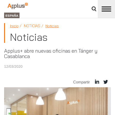
Cerrar
panel
Applus+
de
GROUP
división
ESPAÑA
NOTICIAS
Inicio
Noticias
Noticias
Applus+ abre nuevas oficinas en Tánger y
Casablanca
12/03/2020
Compartir