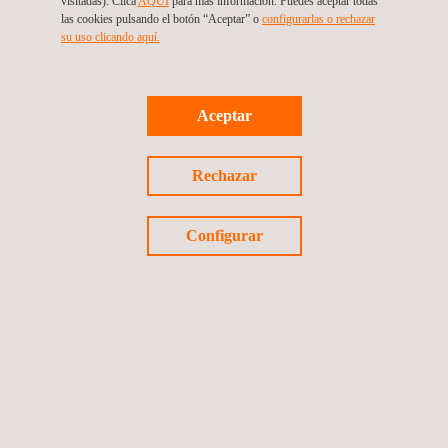
visitadas). Clica
AQUÍ
para más información. Puedes aceptar todas
Tel.:+34 691 250 977
las cookies pulsando el botón “Aceptar” o
configurarlas o rechazar
su uso clicando aquí.
Volver a noticias
Aceptar
Noticia anterior
Siguiente noticia
Rechazar
Configurar
Síguenos