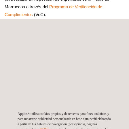
Marruecos a través del
Programa de Verificación de
Cumplimientos
(VoC).
El Country Manager que liderará el desarrollo de negocio en
este país será Khalid Chougrani, quien lleva más de una
década trabajando en Applus+. El equipo humano y técnico de
Applus+ cuenta con una larga experiencia y formación
continua, dispone de material técnico de última generación y
ofrece una excelente calidad de servicio, que ya está siendo
también aplicada en Marruecos.
Para mas información, contactar con
Applus+ utiliza cookies propias y de terceros para fines analíticos y
María de Sancha
para mostrarte publicidad personalizada en base a un perfil elaborado
maria.sancha@applus.com
a partir de tus hábitos de navegación (por ejemplo, páginas