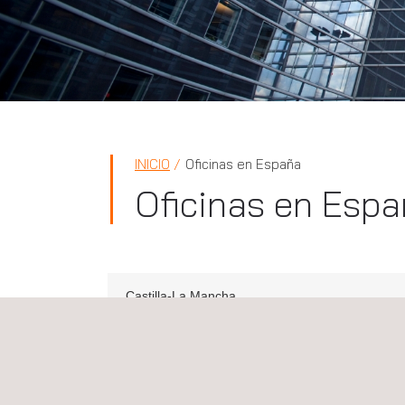
INICIO
Oficinas en España
Oficinas en Esp
Castilla-La Mancha
Applus+ España, Ciudad Real, Castilla-La M
C/Toledo 8 1 of. 1 y 2 Edificio Miró
13001
Ciudad