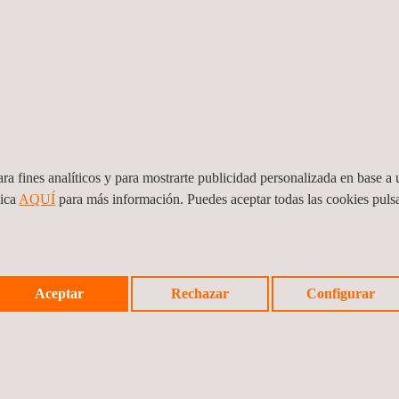
Toledo
España
Tel.:
+34 925210421
Get a Quote
Contact US
info.spain@applus.com
www.applus.com/global/es/
al,
Applus+ (División Energy & Industry), Toledo, España
ra fines analíticos y para mostrarte publicidad personalizada en base a u
lica
AQUÍ
para más información. Puedes aceptar todas las cookies pul
n Juan
an
Aceptar
Rechazar
Configurar