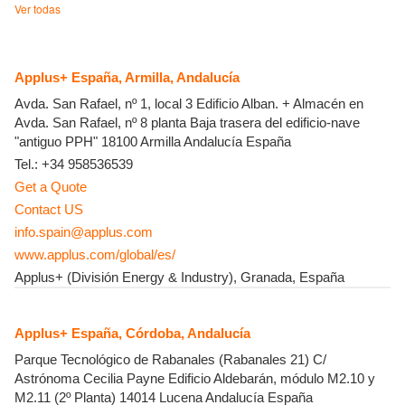
Ver todas
Applus+ España, Armilla, Andalucía
Avda. San Rafael, nº 1, local 3 Edificio Alban. + Almacén en
Avda. San Rafael, nº 8 planta Baja trasera del edificio-nave
"antiguo PPH"
18100
Armilla
Andalucía
España
Tel.:
+34 958536539
Get a Quote
Contact US
info.spain@applus.com
www.applus.com/global/es/
Applus+ (División Energy & Industry), Granada, España
Applus+ España, Córdoba, Andalucía
Parque Tecnológico de Rabanales (Rabanales 21) C/
Astrónoma Cecilia Payne Edificio Aldebarán, módulo M2.10 y
M2.11 (2º Planta)
14014
Lucena
Andalucía
España