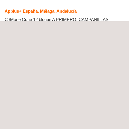
Applus+ España, Málaga, Andalucía
C /Marie Curie 12 bloque A PRIMERO; CAMPANILLAS
PARQUE TECNOLOGICO I+D
29004
Málaga
España
Tel.:
+34 952997275
|
+34952997278
Get a Quote
Contact US
info.spain@applus.com
www.applus.com/global/es/
Applus+ (División Energy & Industry), Málaga, España
Applus+ España, Sevilla, Andalucía
EDIFICIO CARTUJA Avda. Américo Vespucio, nº 5, Bloque 5-3,
locales C-4, C-5 y C-6
41092
Sevilla
España
Tel.:
+34 954467710
Get a Quote
Contact US