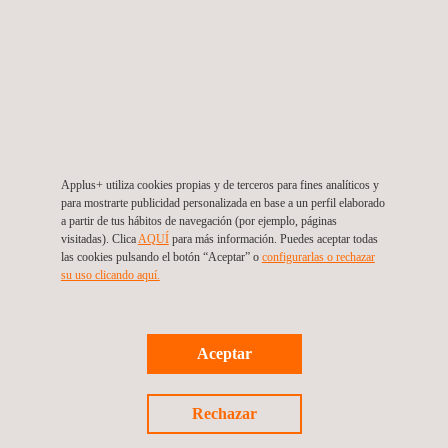
info.spain@applus.com
www.applus.com/global/es/
Applus+ (División Energy & Industry), Sevilla, España
Applus+ IDIADA España Mojácar
Paradores de Turismo de España Paseo Mediterráneo, 339
Applus+ utiliza cookies propias y de terceros para fines analíticos y
para mostrarte publicidad personalizada en base a un perfil elaborado
04638
Mojácar
España
a partir de tus hábitos de navegación (por ejemplo, páginas
Tel.:
+34 667181039 / 667185452
visitadas). Clica
AQUÍ
para más información. Puedes aceptar todas
Email.:
idiada_mojacar@idiada.com
las cookies pulsando el botón “Aceptar” o
configurarlas o rechazar
su uso clicando aquí.
Aceptar
Rechazar
Applus+ IDIADA, España, Sevilla