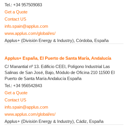
Tel.:
+34 957509083
Get a Quote
Contact US
info.spain@applus.com
www.applus.com/global/es/
Applus+ (División Energy & Industry), Córdoba, España
Applus+ España, El Puerto de Santa María, Andalucía
C/ Manantial nº 13. Edificio CEEI, Polígono Industrial Las
Salinas de San José, Bajo, Módulo de Oficina 210
11500
El
Puerto de Santa María
Andalucía
España
Tel.:
+34 956542843
Get a Quote
Contact US
info.spain@applus.com
www.applus.com/global/es/
Applus+ (División Energy & Industry), Cádiz, España