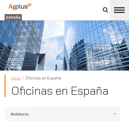
Cerrar
panel
Applus+
de
GROUP
división
ESPAÑA
Inicio
Oficinas en España
Oficinas en España
Andalucía