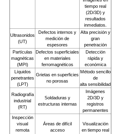
tiempo real
(2D/3D) y
resultados
inmediatos.
Defectos internos y
Alta precisión y
Ultrasonidos
medición de
gran
(UT)
espesores
penetración
Partículas
Defectos superficiales
Detección
magnéticas
en materiales
rápida y
(MPI)
ferromagnéticos
económica
Líquidos
Método sencillo
Grietas en superficies
penetrantes
de
no porosas
(LPT)
alta sensibilidad
Imágenes
Radiografía
Soldaduras y
2D/3D y
industrial
estructuras internas
registros
(RT)
permanentes
Inspección
visual
Áreas de difícil
Visualización
remota
acceso
en tiempo real