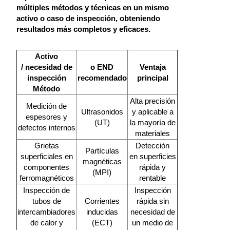
múltiples métodos y técnicas en un mismo
activo o caso de inspección, obteniendo
resultados más completos y eficaces.
Activo
/ necesidad de
o END
Ventaja
inspección
recomendado
principal
Método
Alta precisión
Medición de
Ultrasonidos
y aplicable a
espesores y
(UT)
la mayoría de
defectos internos
materiales
Grietas
Detección
Partículas
superficiales en
en superficies
magnéticas
componentes
rápida y
(MPI)
ferromagnéticos
rentable
Inspección de
Inspección
tubos de
Corrientes
rápida sin
intercambiadores
inducidas
necesidad de
de calor y
(ECT)
un medio de