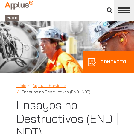
Cerrar
panel
APPLUS+
de
GROUP
división
CHILE
CONTACTO
Inicio
Applus+ Servicios
Ensayos no Destructivos (END | NDT)
Ensayos no
Destructivos (END |
NDT)