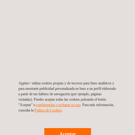
¿Qué ocurre si se detecta un
defecto crítico durante una
inspección END?
SERVICIOS
Applus+ utiliza cookies propias y de terceros para fines analíticos y
para mostrarte publicidad personalizada en base a un perfil elaborado
a partir de tus hábitos de navegación (por ejemplo, páginas
visitadas). Puedes aceptar todas las cookies pulsando el botón
“Aceptar” o
configurarlas o rechazar su uso
. Para más información,
consulta la
Política de Cookies
. ​
Aceptar