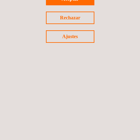
Ensayos por líquidos penetrantes
Rechazar
Ajustes
SLOFEC, inspección de bases de tanques y tuberías
Inspección de tanques, recipientes a
presión y plantas de GNL