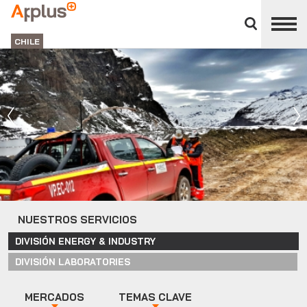
Cerrar
panel
APPLUS+
de
GROUP
división
CHILE
NUESTROS SERVICIOS
DIVISIÓN ENERGY & INDUSTRY
DIVISIÓN LABORATORIES
MERCADOS
TEMAS CLAVE