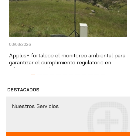
03/08/2026
17/0
Applus+ fortalece el monitoreo ambiental para
App
garantizar el cumplimiento regulatorio en
nat
infraestructura de ...
DESTACADOS
Nuestros Servicios