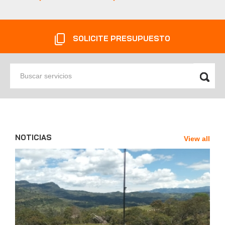
SOLICITE PRESUPUESTO
Buscar
servicios
NOTICIAS
View all
News'
Carousel