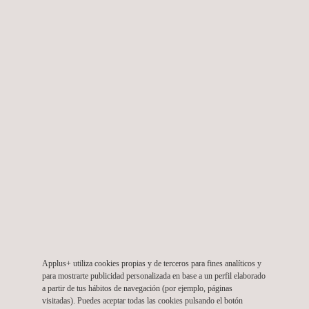
CERTIFICACIÓN DE SISTEMAS
PROYECTOS DESTACADOS
Ver todo
Success
Stories'
Carousel
Applus+ utiliza cookies propias y de terceros para fines analíticos y
para mostrarte publicidad personalizada en base a un perfil elaborado
a partir de tus hábitos de navegación (por ejemplo, páginas
visitadas). Puedes aceptar todas las cookies pulsando el botón