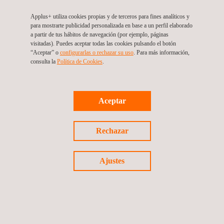
actividades.
Applus+ utiliza cookies propias y de terceros para fines analíticos y
Zonas urbanas:
Los sistemas inteligentes de vigilancia
para mostrarte publicidad personalizada en base a un perfil elaborado
medioambiental pueden implantarse en zonas urbanas, para
a partir de tus hábitos de navegación (por ejemplo, páginas
visitadas). Puedes aceptar todas las cookies pulsando el botón
controlar la calidad del aire y del agua, el ruido ambiental y otros
“Aceptar” o
configurarlas o rechazar su uso
. Para más información,
factores medioambientales que pueden afectar a la calidad de
consulta la
Política de Cookies
. ​
vida de los residentes.
Reservas naturales y parques nacionales:
En los espacios
naturales protegidos, como las reservas naturales y los
Aceptar
parques nacionales, pueden implantarse sistemas inteligentes
de vigilancia medioambiental para controlar la biodiversidad, la
Rechazar
calidad del aire y del agua y la erosión del suelo, entre otros
factores medioambientales.
Ajustes
Los sistemas de vigilancia medioambiental se optimizan para
incorporar nuevos parámetros de medición, nuevas
tecnologías, sistemas de telecomunicaciones óptimos y
plataformas tecnológicas que mejoran la gestión de los datos
medioambientales para la toma de decisiones.