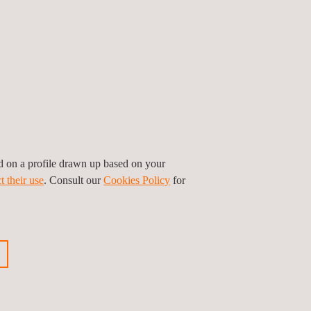
ed on a profile drawn up based on your
t their use
. Consult our
Cookies Policy
for
s não destrutivos para o gasoduto El
no - Topolobampo nos Estados de
ahua e Sinaloa
o