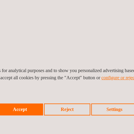
es for analytical purposes and to show you personalized advertising bas
 accept all cookies by pressing the "Accept" button or
configure or rejec
por
Fornecimento de manutenção e apoios com
Teste
Accept
Reject
Settings
cordas IRATA
Enci
Chihu
Brasil
Méxic