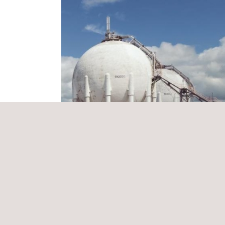
Testes não destrutivos para inspeção d
soldagem do campo Hokchi
México