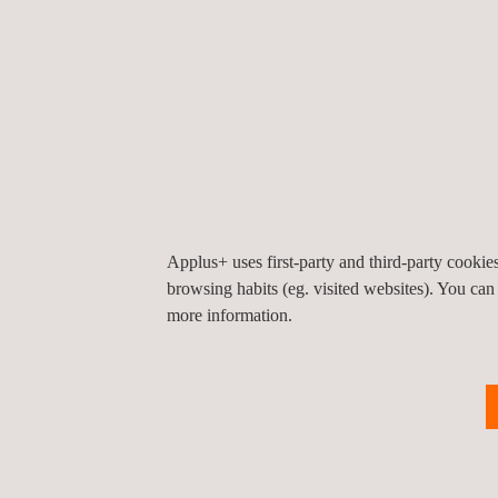
Applus+ uses first-party and third-party cooki
browsing habits (eg. visited websites). You can
more information.
Inspeção visual e supervisão do acesso 
cordas
Brasil