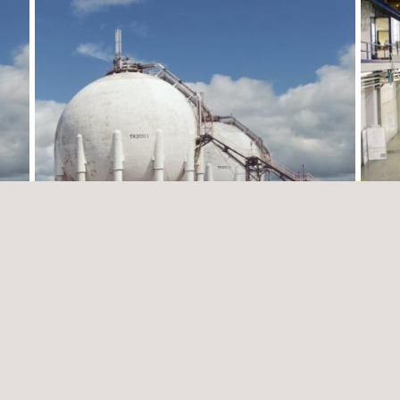
e
Gestão e garantia da integridade e análise
Supor
de corrosão da Gestão Piedemonte de
proce
Ecopetrol
Regu
Colômbia
Colôm