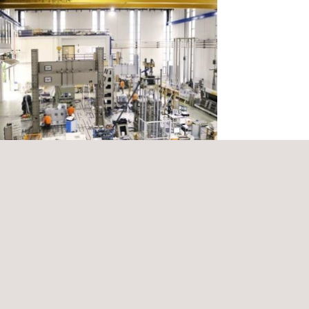
te operativo e administrativo ao
sso de Revisão Técnica
lamentária (RTR)
bia