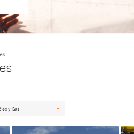
tes
tes
óleo y Gas