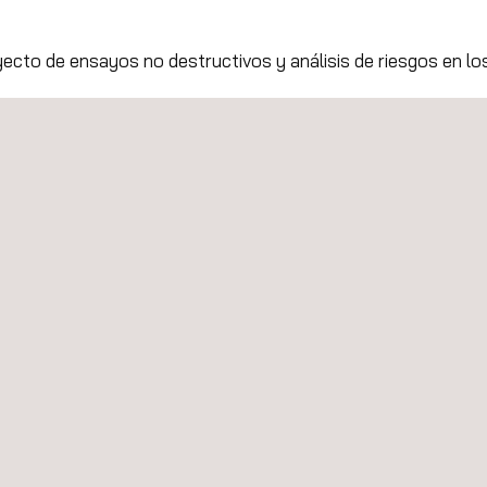
yecto de ensayos no destructivos y análisis de riesgos en lo
 verificación de proyectos eléctricos en Colombia
en la 6a Conferencia Internacional de Geotecnia de Ductos 
importante proyecto de electrificación rural en Panamá