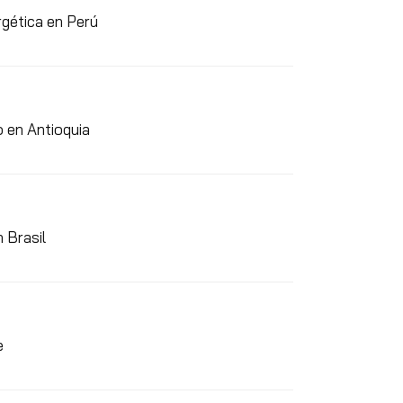
rgética en Perú
o en Antioquia
 Brasil
e