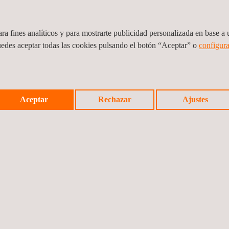
ra fines analíticos y para mostrarte publicidad personalizada en base a u
uye al acceso a la electricidad en zonas remotas en Colomb
uedes aceptar todas las cookies pulsando el botón “Aceptar” o
configura
Aceptar
Rechazar
Ajustes
en la edición 20 del Congreso Nacional de Infraestructura