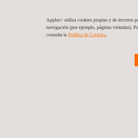
01/11/2023
Applus+ utiliza cookies propias y de terceros pa
Applus+ K2 contrib
navegación (por ejemplo, páginas visitadas). P
consulta la
Política de Cookies
. ​
Noticias
30/10/2023
Applus+ participa 
Noticias
1 ...
10
11
12
13
14
... 27