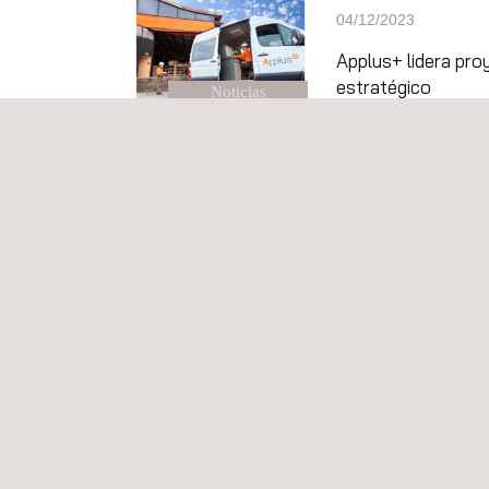
04/12/2023
Applus+ lidera pro
estratégico
Noticias
01/12/2023
Applus+ realiza la
Noticias
10/11/2023
Applus+ participa 
Noticias
07/11/2023
Applus+ supervisa 
Noticias