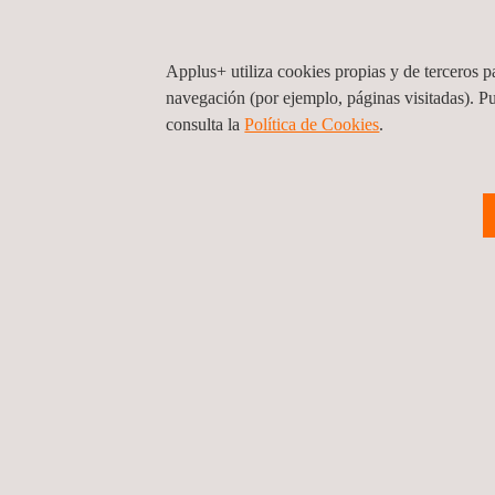
29/01/2024
Applus+ utiliza cookies propias y de terceros pa
Applus+ contribuye
navegación (por ejemplo, páginas visitadas). P
sector petrolero
consulta la
Política de Cookies
. ​
Noticias
24/01/2024
Applus+ innova en 
Noticias
1 ...
9
10
11
12
13
... 27