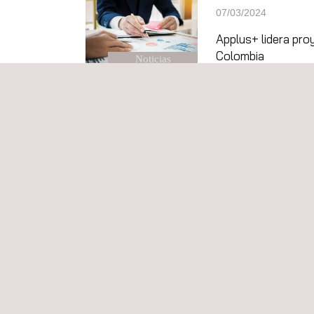
07/03/2024
Applus+ lidera pro
Colombia
Noticias
21/02/2024
Applus+ participa 
Brasil
Noticias
12/02/2024
Applus+ lidera pr
Noticias
06/02/2024
Implementación Te
Noticias