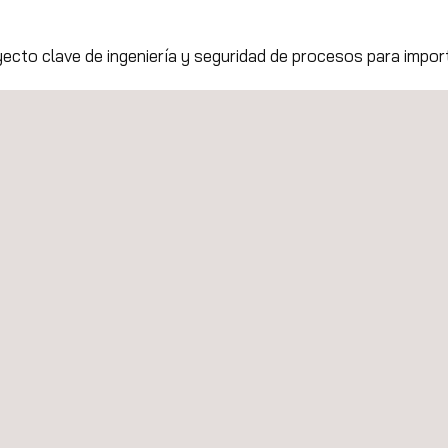
yecto clave de ingeniería y seguridad de procesos para impor
en un proyecto de reducción de pérdidas de energía para una
oyecto de modernización Hidrometeorológica en Bogotá pa
cnológica y Análisis de Datos en la Gestión de Geoamenaza