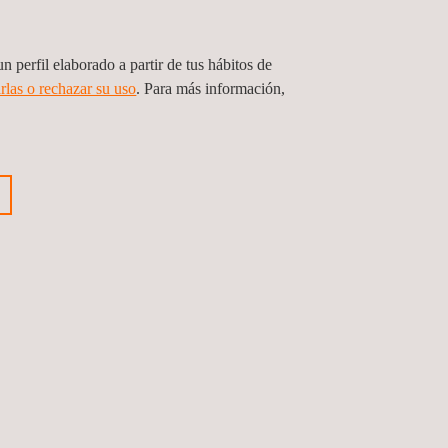
n perfil elaborado a partir de tus hábitos de
de fpsos para un importante cliente del
rlas o rechazar su uso
. Para más información,
inero en Perú
Anterior
Siguiente