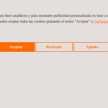
ra fines analíticos y para mostrarte publicidad personalizada en base a u
 al éxito del proyecto de mantenimiento integral en la flota 
uedes aceptar todas las cookies pulsando el botón “Aceptar” o
configura
Aceptar
Rechazar
Ajustes
un proyecto ambiental pionero para un importante cliente m