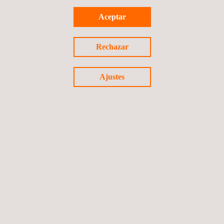
Aceptar
Asesoría a la inspección fiscal contrato
conservación global mixto por nivel de servicio y
Rechazar
por precios unitari
Chile
Ajustes