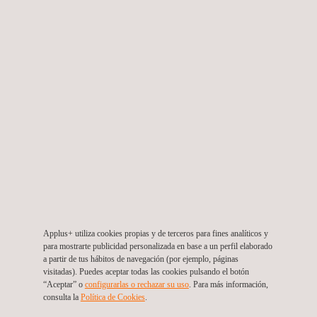
Inspección de Diseño, Planos y Construcción para
la Ampliación a Básica General de Centros
Educativos ubicados
Panamá
Applus+ utiliza cookies propias y de terceros para fines analíticos y
para mostrarte publicidad personalizada en base a un perfil elaborado
a partir de tus hábitos de navegación (por ejemplo, páginas
visitadas). Puedes aceptar todas las cookies pulsando el botón
“Aceptar” o
configurarlas o rechazar su uso
. Para más información,
consulta la
Política de Cookies
. ​