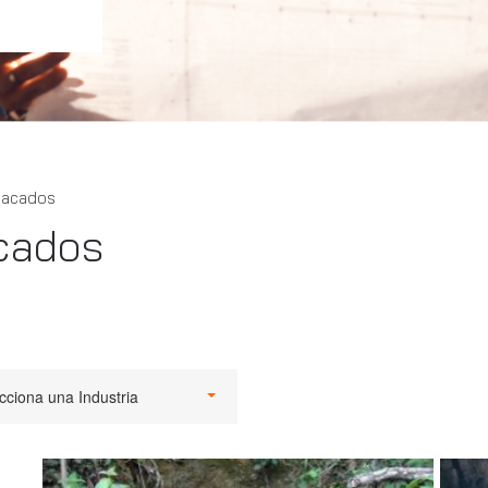
tacados
cados
cciona una Industria