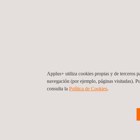
Applus+ utiliza cookies propias y de terceros pa
navegación (por ejemplo, páginas visitadas). P
consulta la
Política de Cookies
. ​
Servicios de Ingeniería y Auditorias para
Gerencia de Servicios y Suministros
Chile