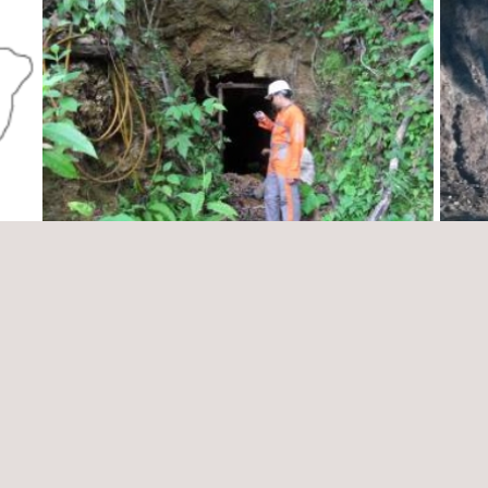
Proyectos Medioambientales a Corto Plazo
Servi
– Codelco VP
Gesti
el Co
Chile
Chile