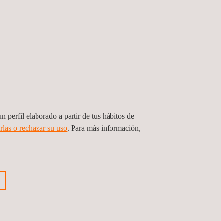
n perfil elaborado a partir de tus hábitos de
rlas o rechazar su uso
. Para más información,
cio de Cartografía y Levantamiento
al