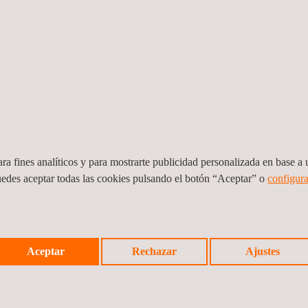
ra fines analíticos y para mostrarte publicidad personalizada en base a u
uedes aceptar todas las cookies pulsando el botón “Aceptar” o
configura
 la
Fortalecimiento del IDAAN en el Ámbito de
Servi
Aceptar
Rechazar
Ajustes
la Eficiencia Energética.
Predi
Panamá
Perú