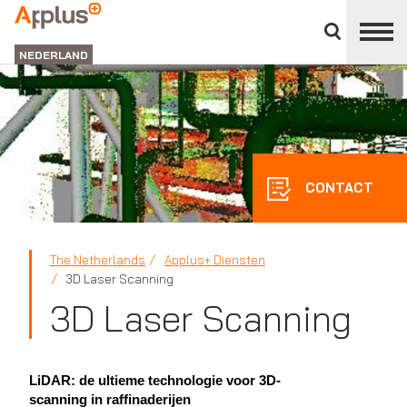
Close
divisions
APPLUS+
panel
NEDERLAND
CONTACT
The Netherlands
Applus+ Diensten
3D Laser Scanning
3D Laser Scanning
LiDAR: de ultieme technologie voor 3D-
scanning in raffinaderijen