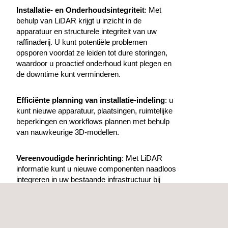
Installatie- en Onderhoudsintegriteit
: Met
behulp van LiDAR krijgt u inzicht in de
apparatuur en structurele integriteit van uw
raffinaderij. U kunt potentiële problemen
opsporen voordat ze leiden tot dure storingen,
waardoor u proactief onderhoud kunt plegen en
de downtime kunt verminderen.
Efficiënte planning van installatie-indeling
: u
kunt nieuwe apparatuur, plaatsingen, ruimtelijke
beperkingen en workflows plannen met behulp
van nauwkeurige 3D-modellen.
Vereenvoudigde herinrichting
: Met LiDAR
informatie kunt u nieuwe componenten naadloos
integreren in uw bestaande infrastructuur bij
upgrades of aanpassingen. U vermindert de
noodzaak voor aanpassingen tijdens de
installatie dankzij de precieze metingen die
LiDAR levert.