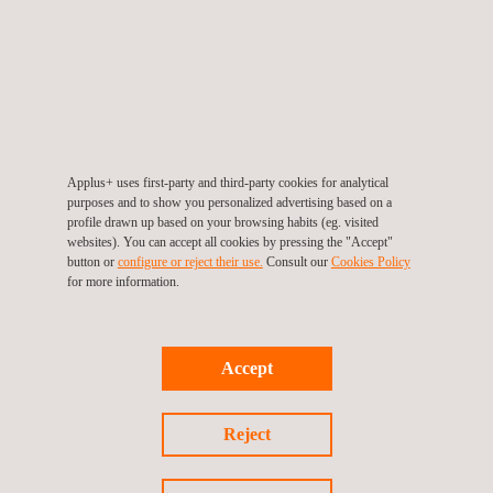
3D-visualiseren van raffinaderijen. Het biedt u
een ongeëvenaard niveau van nauwkeurigheid,
efficiëntie en veiligheid. Wacht niet langer en
neem vandaag nog contact met ons op om
meer te weten te komen over onze LiDAR-
diensten!
Applus+ uses first-party and third-party cookies for analytical
purposes and to show you personalized advertising based on a
profile drawn up based on your browsing habits (eg. visited
websites). You can accept all cookies by pressing the "Accept"
button or
configure or reject their use.
Consult our
Cookies Policy
for more information.
KANTOREN
Accept
Reject
DIENSTEN