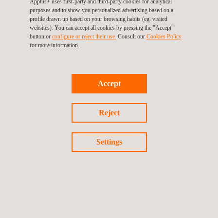
Applus+ uses first-party and third-party cookies for analytical
purposes and to show you personalized advertising based on a
profile drawn up based on your browsing habits (eg. visited
websites). You can accept all cookies by pressing the "Accept"
button or
configure or reject their use.
Consult our
Cookies Policy
for more information.
DOELGROEP
Accept
Minder fouten.
Faalreductie.
Reject
Beter risicobeheer.
Inspectie- en onderhoudsdatabase in modellen met
geografische verwijzing.
Settings
IoT-infrastructuur met database.
Snellere onboarding van nieuwe medewerkers.
Efficiëntere asset management programma's.