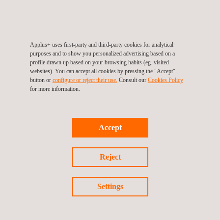
Stralingsbescherming-tijdens-sanering,-voormalige-
fosforproductiefabrieken
Applus+ uses first-party and third-party cookies for analytical
purposes and to show you personalized advertising based on a
profile drawn up based on your browsing habits (eg. visited
websites). You can accept all cookies by pressing the "Accept"
button or
configure or reject their use.
Consult our
Cookies Policy
for more information.
Accept
Reject
Nieuws
09/09/2022
Settings
Het-Applus--Competence-Training-Center-gaat-alle-
theorie-examens-digitaal-afnemen.