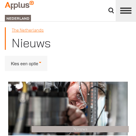
Close
divisions
APPLUS+
panel
NEDERLAND
The Netherlands
Nieuws
Kies een optie
Nieuws