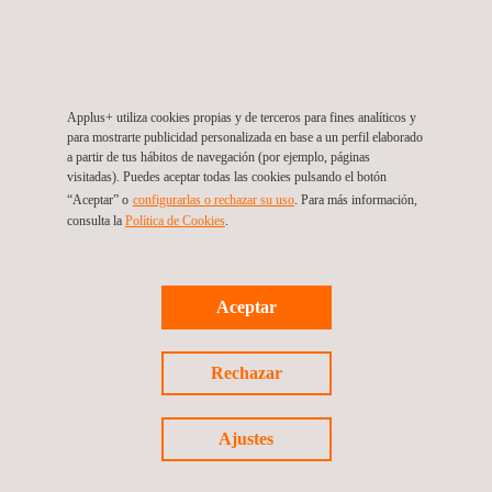
Applus+ utiliza cookies propias y de terceros para fines analíticos y
A QUIÉN VA DIRIGIDO
para mostrarte publicidad personalizada en base a un perfil elaborado
a partir de tus hábitos de navegación (por ejemplo, páginas
La legislación relativa a la protección contra la radiación, cada
visitadas). Puedes aceptar todas las cookies pulsando el botón
vez más compleja, ha ejercido una presión adicional sobre la
“Aceptar” o
configurarlas o rechazar su uso
. Para más información,
consulta la
Política de Cookies
.
industria en todo el mundo, en áreas que van desde la
manipulación de materiales radiactivos y la mitigación de la
contaminación radiactiva hasta la eliminación y el reciclado de
tecnologías como los detectores de humo de ionización. Todos
Aceptar
los retos que plantea la protección contra la radiación vienen
determinados por la necesidad de las empresas de asegurarse
de que cumplen la legislación en todas las fases de una
Rechazar
operación que conlleve la exposición a la radiación, mediante
los procedimientos pertinentes de solicitud de permisos y de
notificación a las autoridades.
Ajustes