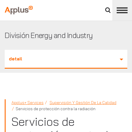
Cerrar
panel
Applus+
de
división
División Energy and Industry
detail
Applus+ Services
Supervisión Y Gestión De La Calidad
Servicios de protección contra la radiación
Servicios de