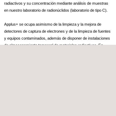
radiactivos y su concentración mediante análisis de muestras
en nuestro laboratorio de radionúclidos (laboratorio de tipo C).
Applus+ se ocupa asimismo de la limpieza y la mejora de
detectores de captura de electrones y de la limpieza de fuentes
y equipos contaminados, además de disponer de instalaciones
de almacenamiento temporal de materiales radiactivos. En
colaboración con el cliente, podemos elaborar planes de
actuación, análisis de riesgos y proyectos de estudio, así como
prestar asesoramiento para la obtención de licencias y
permisos y para comprar, implementar, recepcionar, clausurar
y transportar materiales radiactivos.
Applus+ se especializa en:
Trabajo con radiactividad artificial y natural
Ensayos de fugas de fuentes radiactivas