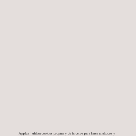
Programa de monitorización de seguridad higiénica
avanzada (Distintivo nivel 2)
Adicionalmente Applus+ complementa la actividad con ensayos
de otros indicadores biológicos y de calidad del aire de los
principales parámetros contaminantes de los espacios de uso
compartido. Pueden incluirse:
Muestreo y posterior análisis de aerobios mesófilos en
superficies mediante placas Rodac.
Mediciones de la calidad del aire interior de diferentes
parámetros contaminantes: partículas inferiores a 2,5 ppm,
dióxido de carbono, monóxido de carbono, confort
termohigrométrico, ozono, compuestos orgánicos volátiles,
etc.
Applus+ utiliza cookies propias y de terceros para fines analíticos y