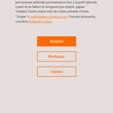
para mostrarte publicidad personalizada en base a un perfil elaborado
a partir de tus hábitos de navegación (por ejemplo, páginas
visitadas). Puedes aceptar todas las cookies pulsando el botón
“Aceptar” o
configurarlas o rechazar su uso
. Para más información,
consulta la
Política de Cookies
.
A QUIÉN VA DIRIGIDO
Aceptar
Applus+ tiene como
objetivo la validación del espacio como
Rechazar
un entorno limpio y seguro
de cara a su reapertura, o
mantener la continuidad de sus actividades minimizando
riesgos de infecciones.
Ajustes