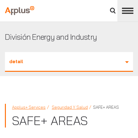
Cerrar
panel
Applus+
de
división
División Energy and Industry
detail
Applus+ Services
Seguridad Y Salud
SAFE+ AREAS
SAFE+ AREAS