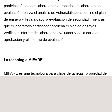
participación de dos laboratorios aprobados: el laboratorio de
evaluación realiza el análisis de vulnerabilidades, define el plan
de ensayo y lleva a cabo la evaluación de seguridad, mientras
que el laboratorio certificador aprueba el plan de ensayos
verifica el informe del laboratorio evaluador y da la carta de
aprobación y el informe de evaluación.
La tecnología MIFARE
MIFARE es una tecnología para chips de tarjetas, propiedad de
NXP basada en el estándar ISO/IEC 14443. MIFARE es similar
EMVCo pero se utiliza en aplicaciones de la tarjeta que no
incluyan transacciones bancarias como transporte, loyalty,
ticketing, etc.