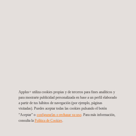
Actualmente los chips seguros se utilizan como hardware
básico para diversas aplicaciones, por lo que los fabricantes de
chips deben certificar sus productos bajo los esquemas con
mayor implantación en cada tipo de aplicación. Applus+
Laboratories es también un
laboratorio acreditado por EMVCO
para realizar evaluaciones de seguridad para IC y para
Platforms
, lo que ayuda a los fabricantes a acelerar la salida al
mercado de su producto realizando ambas evaluaciones en el
mismo laboratorio
MIFARE vía Common Criteria
Applus+ utiliza cookies propias y de terceros para fines analíticos y
para mostrarte publicidad personalizada en base a un perfil elaborado
Como la mayoría de fabricantes de chips evalúan sus
a partir de tus hábitos de navegación (por ejemplo, páginas
visitadas). Puedes aceptar todas las cookies pulsando el botón
productos bajo el esquema Common Criteria (CC), NXP
“Aceptar” o
configurarlas o rechazar su uso
. Para más información,
también concede la certificación MIFARE a aquellos productos
consulta la
Política de Cookies
.
que hayan superado una
evaluación Common Criteria de nivel
EAL4+
. Applus+ está también reconocido como
laboratorio de