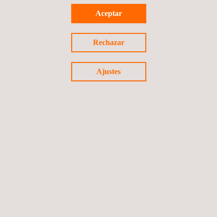
seguridad
para evaluaciones CC.
Aceptar
Rechazar
Volver a noticias
Ajustes
Noticia anterior
Siguiente noticia
Síguenos