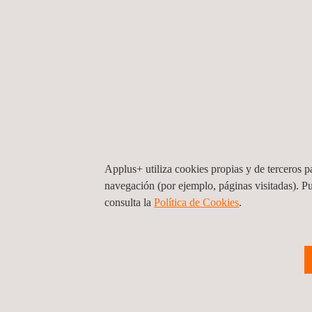
Gracias a la colaboración de 897 profesionales d
patentes de 9 familias diferentes en 2021.
Además, para impulsar el trabajo en innovación, 
organismos externos, nuestros profesionales han r
sesiones de formación.
Desde Applus+ seguiremos impulsando un ámbito de
inherente de cualquier nuevo desarrollo, combina
Accede a la presentación completa de todos nues
Applus+ utiliza cookies propias y de terceros pa
navegación (por ejemplo, páginas visitadas). P
consulta la
Política de Cookies
.
Volver a noticias