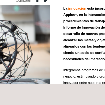
Compartir
La
innovación
está incorp
Applus+, en la interacció
procedimientos de trabaj
Informe de Innovación de 
desarrollo de nuevos pro
alcanzar las metas y obje
alinearlos con las tenden
siendo un socio de confi
necesidades del mercado
Integramos programas de i
negocio, estimulando y org
innovador entre nuestros 
de inspección en 3D
, hast
partículas del mundo
.