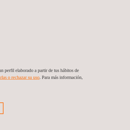
ar su cartera de propiedad intelectual en 47
 y foros, hemos firmado 64 acuerdos con
9 publicaciones técnicas y han liderado 96
 y las tecnologías emergentes como parte
estro firme compromiso con la sostenibilidad.
n perfil elaborado a partir de tus hábitos de
rlas o rechazar su uso
. Para más información,
nterior
Siguiente noticia