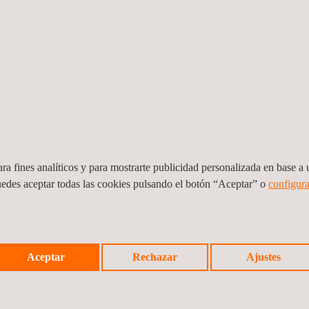
e la compañía en 178 proyectos de I+D+i, Applus+ ha podido increment
iniciamos y colaboramos en varios tipos de encuentros profesionales
ealizado 60 contribuciones orales en eventos técnicos, han escrito 4
 trabajo que fomenta la innovación, incorporando la digitalización
ndo un desempeño basado en la excelencia técnica y operativa con nu
tros hitos de innovación
aquí
.
ra fines analíticos y para mostrarte publicidad personalizada en base a u
uedes aceptar todas las cookies pulsando el botón “Aceptar” o
configura
Aceptar
Rechazar
Ajustes
Noticia a