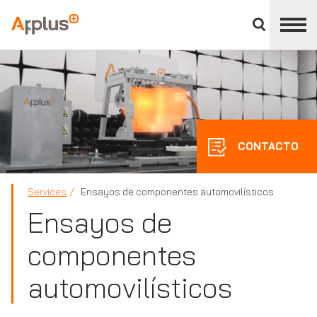
Cerrar
panel
Applus+
de
división
CONTACTO
Services
Ensayos de componentes automovilísticos
Ensayos de
componentes
automovilísticos