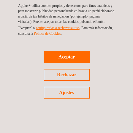
Applus+ utiliza cookies propias y de terceros para fines analíticos y
Sistemas y componentes automovilísticos
para mostrarte publicidad personalizada en base a un perfil elaborado
a partir de tus hábitos de navegación (por ejemplo, páginas
visitadas). Puedes aceptar todas las cookies pulsando el botón
“Aceptar” o
configurarlas o rechazar su uso
. Para más información,
Ciberseguridad
consulta la
Política de Cookies
.
Aceptar
Rechazar
Ajustes
Síguenos