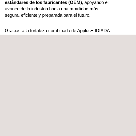
estándares de los fabricantes (OEM)
, apoyando el
avance de la industria hacia una movilidad más
segura, eficiente y preparada para el futuro.
Gracias a la fortaleza combinada de Applus+ IDIADA
y Applus+ Laboratories, te ofrecemos un socio de
confianza en cada fase del desarrollo y validación de
componentes. A medida que la industria avanza
hacia los vehículos de nueva energía y la integración
digital, nuestras soluciones aseguran que tus
productos estén listos para el futuro de la
movilidad.
Motor eléctrico, baterías y sistemas de alta
tensión