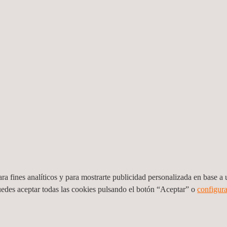
servicio de depuración 
duplicar las líneas de pr
reducir significativamente 
Gracias a esta intervenció
incrementado en un 54 %, 
3.850 m³/día, lo que permit
presidenta del Govern de les Illes Balears, Marga Prohens; el consell
s, Joan Calafat; el gerente de ABAQUA, Emeterio Moles, y el alcalde 
legado en la Comunidad Valenciana, Murcia y Baleares, y Antonio Jav
ra fines analíticos y para mostrarte publicidad personalizada en base a u
on la sostenibilidad, la mejora continua de las
infraestructuras hidr
uedes aceptar todas las cookies pulsando el botón “Aceptar” o
configura