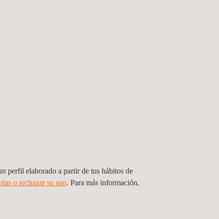
en ningún momento, y las obras han permitido
oceso, modernizar los sistemas de tratamiento y
el consumo energético de la planta.
n, la capacidad de tratamiento de la EDAR se ha
pasando de un caudal medio de diseño de 2.500 a
e dar servicio a una población equivalente de
er del Mar y del Ciclo del Agua, Juan Manuel
de Sa Pobla, Biel Ferragut. En representación de
ier Espinosa, Jefe del Departamento de
n perfil elaborado a partir de tus hábitos de
áulicas
y la
eficiencia energética
en el ciclo integral
rlas o rechazar su uso
. Para más información,