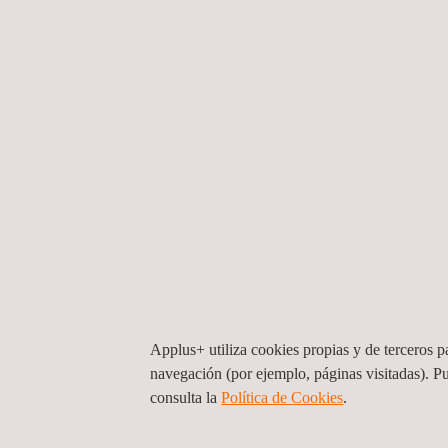
hasta 25.667 habitantes.
Durante la inauguración, estuvieron presentes la 
Lafuente; el director general de Recursos Hídrico
Applus+, asistieron al acto Ceferino Laserna, De
Construcción en esa misma zona.
Applus+ utiliza cookies propias y de terceros pa
Este proyecto reafirma el compromiso de Applus+ c
navegación (por ejemplo, páginas visitadas). P
del agua.
consulta la
Política de Cookies
.