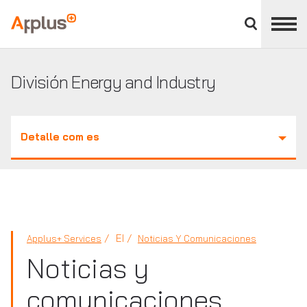
Cerrar
panel
Applus+
de
división
División Energy and Industry
Detalle com es
EI
Applus+ Services
Noticias Y Comunicaciones
Noticias y
comunicaciones