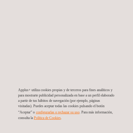
infraestructura complejos en toda Australia, Applus+ aporta
tanto experiencia técnica profunda como conocimiento
específico del sector del agua.
Aseguramiento de la calidad para
evitar los retrasos y reprocesos
garantizando el cumplimiento
ambiental
Applus+ se enorgullece de participar en uno de los proyectos
Applus+ utiliza cookies propias y de terceros para fines analíticos y
de infraestructura más transformadores de Tasmania hasta la
para mostrarte publicidad personalizada en base a un perfil elaborado
a partir de tus hábitos de navegación (por ejemplo, páginas
fecha. Las medidas de aseguramiento de la calidad que
visitadas). Puedes aceptar todas las cookies pulsando el botón
implementamos son fundamentales para evitar retrasos
“Aceptar” o
configurarlas o rechazar su uso
. Para más información,
costosos, reducir reprocesos y mantener un estricto
consulta la
Política de Cookies
.
cumplimiento de las normativas ambientales y de seguridad.