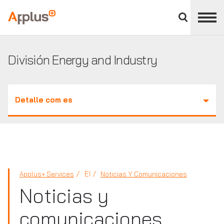
Cerrar
panel
Applus+
de
división
División Energy and Industry
Detalle com es
EI
Applus+ Services
Noticias Y Comunicaciones
Noticias y
comunicaciones