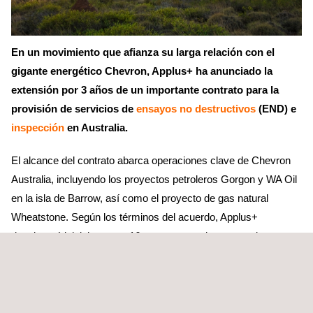
En un movimiento que afianza su larga relación con el
gigante energético Chevron, Applus+ ha anunciado la
extensión por 3 años de un importante contrato para la
provisión de servicios de
ensayos no destructivos
(END) e
inspección
en Australia.
El alcance del contrato abarca operaciones clave de Chevron
Australia, incluyendo los proyectos petroleros Gorgon y WA Oil
en la isla de Barrow, así como el proyecto de gas natural
Wheatstone. Según los términos del acuerdo, Applus+
desplegará inicialmente a 16 expertos en el campo a tiempo
completo, tras lo cual Chevron pasará a un modelo de
campaña en la segunda mitad de 2024, en el que Applus+
aportará personal de forma flexible una vez que el equipo esté
integrado. Applus+ también ha sido contratada para