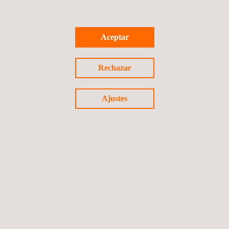
de inspección y ensayos.
Si está interesado en descubrir cómo podemos ayudarlo,
Aceptar
contáctenos
hoy mismo.
Rechazar
Ajustes
Volver a noticias
Noticia anterior
Siguiente noticia
Síguenos