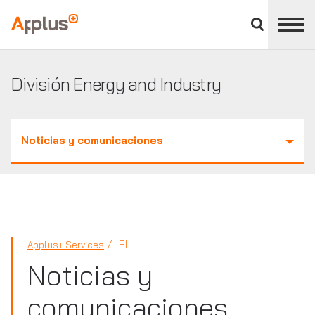
Cerrar
panel
Applus+
de
división
División Energy and Industry
Noticias y comunicaciones
EI
Applus+ Services
Noticias y
comunicaciones