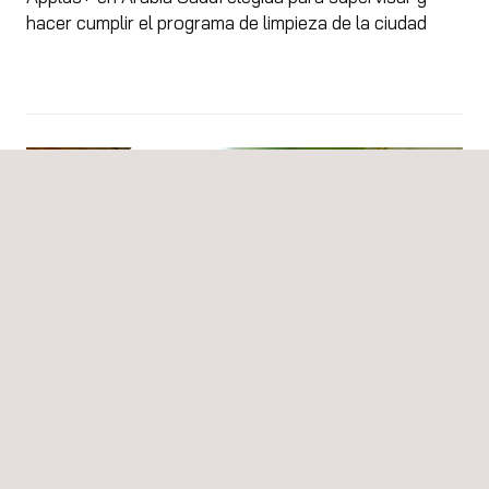
hacer cumplir el programa de limpieza de la ciudad
05/03/2026
Inspecciones remotas: un enfoque más seguro e
inteligente para inspeccionar la integridad de tanques
de agua potable