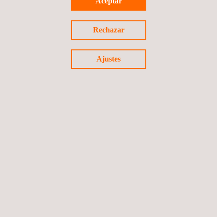
Aceptar
Rechazar
Ajustes
24/02/2026
Applus+ participará en KEY Energy 2026, el principal
evento de Transición Energética en Italia