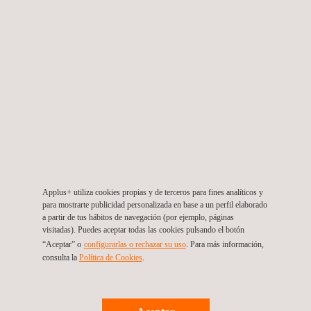
25/02/2026
Applus+ en China utiliza tecnología avanzada de
estación total 3D en la Unidad de Producción
Applus+ utiliza cookies propias y de terceros para fines analíticos y
Flotante SCARBOROUGH
para mostrarte publicidad personalizada en base a un perfil elaborado
a partir de tus hábitos de navegación (por ejemplo, páginas
visitadas). Puedes aceptar todas las cookies pulsando el botón
“Aceptar” o
configurarlas o rechazar su uso
. Para más información,
consulta la
Política de Cookies
.