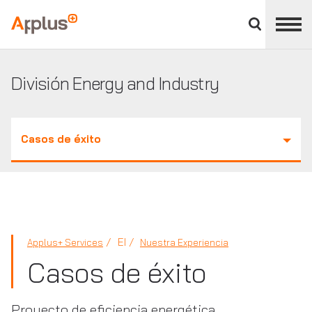
Cerrar
panel
Applus+
de
división
División Energy and Industry
Casos de éxito
EI
Applus+ Services
Nuestra Experiencia
Casos de éxito
Proyecto de eficiencia energética