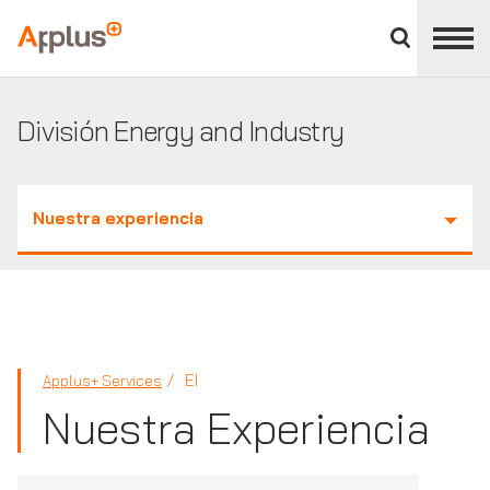
Cerrar
panel
Applus+
de
división
División Energy and Industry
Nuestra experiencia
EI
Applus+ Services
Nuestra Experiencia