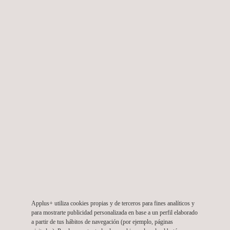
Applus+ Velosi en Oriente Medio consigue la plena
adhesión a IRATA
Caso de éxito
01/12/2015
Ensayos estructurales y de materiales para Korean
Applus+ utiliza cookies propias y de terceros para fines analíticos y
para mostrarte publicidad personalizada en base a un perfil elaborado
Air
a partir de tus hábitos de navegación (por ejemplo, páginas