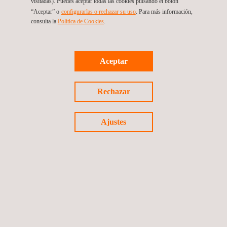
visitadas). Puedes aceptar todas las cookies pulsando el botón
“Aceptar” o
configurarlas o rechazar su uso
. Para más información,
consulta la
Política de Cookies
.
Aceptar
Rechazar
Ajustes
Artículo
01/12/2015
Small Overlap barrier corner instrumentation -
INFATS, Diciembre 2015