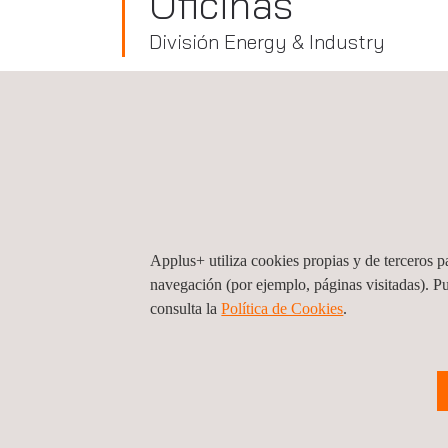
Oficinas
División Energy & Industry
Uzbekistán
Applus+ Uzbekistán (Sede central), Taskent
Chimkent 17
100029
Taskent
Uzbekistán
Applus+ utiliza cookies propias y de terceros pa
Tel.:
+998 711 501 527
navegación (por ejemplo, páginas visitadas). P
Fax.:
+998 711 501 527
consulta la
Política de Cookies
.
Solicitar un presupuesto
Formulario de contacto
info@applus.com
www.applus.com/global/es/