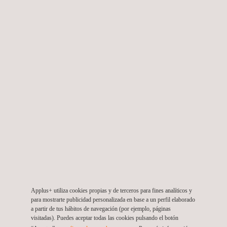
Te invitamos a innovar juntos más allá
de los estándares.
Contáctanos y explícanos tu proyecto
.
Sobre Applus+ Ventures
Qué buscamos
Applus+ utiliza cookies propias y de terceros para fines analíticos y
para mostrarte publicidad personalizada en base a un perfil elaborado
a partir de tus hábitos de navegación (por ejemplo, páginas
visitadas). Puedes aceptar todas las cookies pulsando el botón