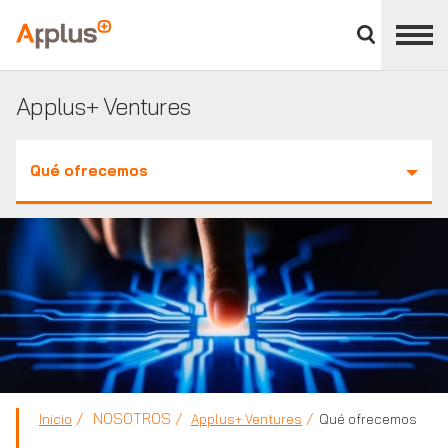
Cerrar
panel
Applus+
de
división
Applus+ Ventures
Qué ofrecemos
NOSOTROS
Inicio
Applus+ Ventures
Qué ofrecemos