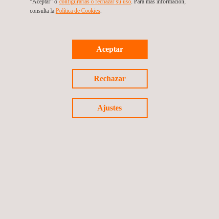
“Aceptar” o
configurarlas o rechazar su uso
. Para más información,
consulta la
Política de Cookies
.
Aceptar
Rechazar
Ajustes
CONTÁCTANOS Y EXPLÍCANOS
TU PROYECTO
Síguenos