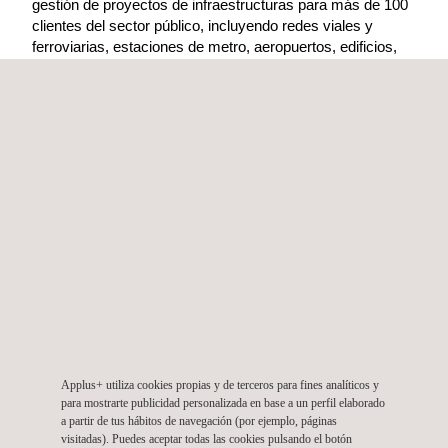
gestión de proyectos de infraestructuras para más de 100
clientes del sector público, incluyendo redes viales y
ferroviarias, estaciones de metro, aeropuertos, edificios,
plantas de tratamiento de aguas y de energías renovables,
y en los últimos años ha experimentado un fuerte
crecimiento en los mercados en los que opera.
Consultora de Ingeniería
internacional con una amplia gama
de servicios para el sector de la
energía y las infraestructuras
Applus+ utiliza cookies propias y de terceros para fines analíticos y
ofreciendo servicios de dirección y
para mostrarte publicidad personalizada en base a un perfil elaborado
supervisión de obras, coordinación de
a partir de tus hábitos de navegación (por ejemplo, páginas
visitadas). Puedes aceptar todas las cookies pulsando el botón
seguridad de obras públicas y