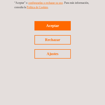
“Aceptar” o
configurarlas o rechazar su uso
. Para más información,
elaboración de estudios y proyectos.
consulta la
Política de Cookies
.
Volver a Nuestras Marcas
Aceptar
Previous brand
Next Brand
Rechazar
Ajustes
Síguenos