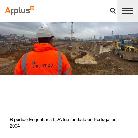
Cerrar
panel
Applus+
de
división
Riportico Engenharia LDA fue fundada en Portugal en
2004