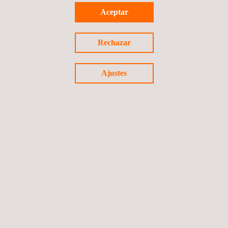
Aceptar
Previous brand
Next Brand
Rechazar
Ajustes
Síguenos
Política de privacidad
©2026 Applus+
Política de cookies