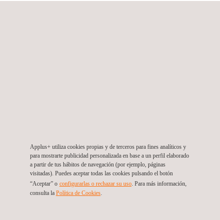
Vídeo:
https://youtu.be/L-0YgI8SyQ4
Arcadia Aerospace Industries es una
empresa especializada en el
desarrollo de soluciones END a
medida para componentes y
Applus+ utiliza cookies propias y de terceros para fines analíticos y
estructuras de materiales
para mostrarte publicidad personalizada en base a un perfil elaborado
compuestos para la industria
a partir de tus hábitos de navegación (por ejemplo, páginas
visitadas). Puedes aceptar todas las cookies pulsando el botón
aeroespacial.
“Aceptar” o
configurarlas o rechazar su uso
. Para más información,
consulta la
Política de Cookies
.
Volver a Nuestras Marcas