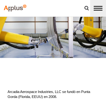
Cerrar
panel
Applus+
de
división
Arcadia Aerospace Industries, LLC se fundó en Punta
Gorda (Florida, EEUU) en 2008.