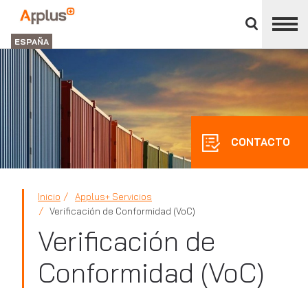
Cerrar
panel
Applus+
de
GROUP
división
ESPAÑA
CONTACTO
Inicio
Applus+ Servicios
Verificación de Conformidad (VoC)
Verificación de
Conformidad (VoC)