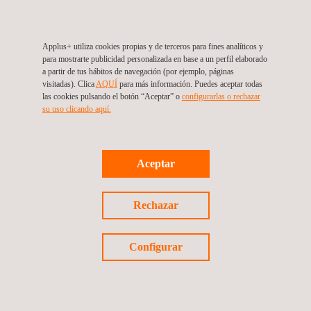
Applus+ utiliza cookies propias y de terceros para fines analíticos y
VENTAJAS Y BENEFICIOS
para mostrarte publicidad personalizada en base a un perfil elaborado
a partir de tus hábitos de navegación (por ejemplo, páginas
Entre las ventajas para nuestros clientes se incluyen:
visitadas). Clica
AQUÍ
para más información. Puedes aceptar todas
las cookies pulsando el botón “Aceptar” o
configurarlas o rechazar
Control y reducción de los costes.
su uso clicando aquí.
Reducción garantizada de la factura energética.
Soluciones integrales de eficiencia energética, resultado de
nuestra participación en todas las fases del proyecto:
diseño, construcción, mantenimiento, gestión y operación.
Aceptar
Ausencia de riesgos para el cliente: asumimos el riesgo de
la inversión y compartimos el ahorro con el cliente.
Rechazar
Certificación de la calidad de la tecnología utilizada en los
proyectos de ahorro energético en iluminación.
Modernización y mejora de las instalaciones del cliente sin la
Configurar
necesidad de una inversión; las acciones se financian
mediante el ahorro resultante.
Reducción del consumo energético y de las emisiones de
CO2, con el cumplimiento de los objetivos estratégicos